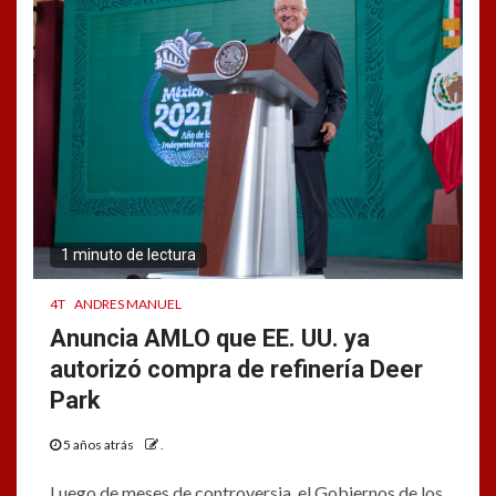
1 minuto de lectura
4T
ANDRES MANUEL
Anuncia AMLO que EE. UU. ya
autorizó compra de refinería Deer
Park
5 años atrás
.
Luego de meses de controversia, el Gobiernos de los