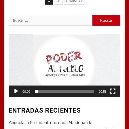
Navegación
1
2
Siguiente
de
entradas
Buscar:
Reproductor
de
vídeo
00:00
00:58
ENTRADAS RECIENTES
Anuncia la Presidenta Jornada Nacional de