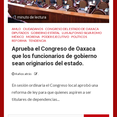
1 minuto de lectura
AMLO
CIUDADANOS
CONGRESO DEL ESTADO DE OAXACA
DIPUTADOS
GOBIERNO ESTATAL
LUIS ALFONSO SILVA ROMO
MÉXICO
MORENA
PODER EJECUTIVO
POLÍTICOS
REFORMA
TENDENCIA
Aprueba el Congreso de Oaxaca
que los funcionarios de gobierno
sean originarios del estado.
4 años atrás
.
En sesión ordinaria el Congreso local aprobó una
reforma de ley para que quienes aspiren a ser
titulares de dependencias...