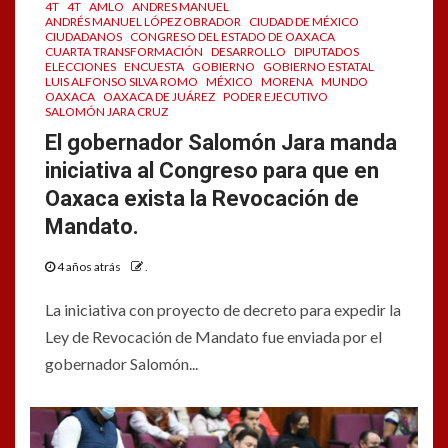
4T
4T
AMLO
ANDRES MANUEL
ANDRÉS MANUEL LÓPEZ OBRADOR
CIUDAD DE MÉXICO
CIUDADANOS
CONGRESO DEL ESTADO DE OAXACA
CUARTA TRANSFORMACIÓN
DESARROLLO
DIPUTADOS
ELECCIONES
ENCUESTA
GOBIERNO
GOBIERNO ESTATAL
LUIS ALFONSO SILVA ROMO
MÉXICO
MORENA
MUNDO
OAXACA
OAXACA DE JUÁREZ
PODER EJECUTIVO
SALOMÓN JARA CRUZ
El gobernador Salomón Jara manda
iniciativa al Congreso para que en
Oaxaca exista la Revocación de
Mandato.
4 años atrás
.
La iniciativa con proyecto de decreto para expedir la
Ley de Revocación de Mandato fue enviada por el
gobernador Salomón...