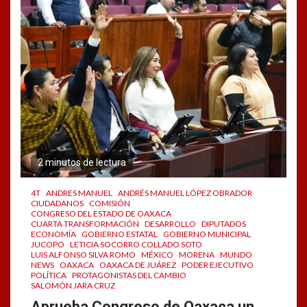
2 minutos de lectura
4T
ANDRES MANUEL
ANDRÉS MANUEL LÓPEZ OBRADOR
CIUDADANOS
COMISIÓN
CONGRESO DEL ESTADO DE OAXACA
CUARTA TRANSFORMACIÓN
DESARROLLO
DIPUTADOS
ECONOMÍA
GOBIERNO ESTATAL
GOBIERNO MUNICIPAL
JUCOPO
LETICIA SOCORRO COLLADO SOTO
LUIS ALFONSO SILVA ROMO
MÉXICO
MORENA
MUNDO
NEWS
OAXACA
OAXACA DE JUÁREZ
PODER EJECUTIVO
POLÍTICA
PROTAGONISTAS DEL CAMBIO
SALOMÓN JARA CRUZ
Aprueba Congreso de Oaxaca un