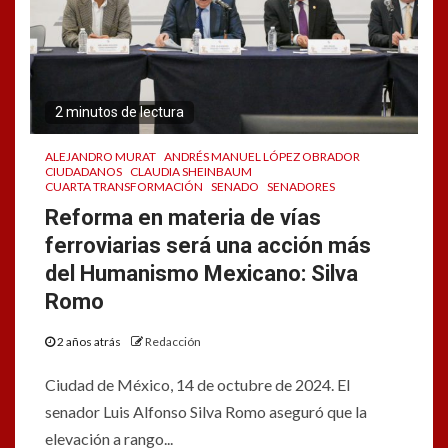
2 minutos de lectura
ALEJANDRO MURAT
ANDRÉS MANUEL LÓPEZ OBRADOR
CIUDADANOS
CLAUDIA SHEINBAUM
CUARTA TRANSFORMACIÓN
SENADO
SENADORES
Reforma en materia de vías
ferroviarias será una acción más
del Humanismo Mexicano: Silva
Romo
2 años atrás
Redacción
Ciudad de México, 14 de octubre de 2024. El
senador Luis Alfonso Silva Romo aseguró que la
elevación a rango...