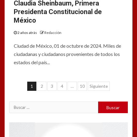
Claudia Sheinbaum, Primera
Presidenta Constitucional de
México
2 años atrás
Redacción
Ciudad de México, 01 de octubre de 2024. Miles de
ciudadanas y ciudadanos provenientes de todos los
estados del país...
Navegación
1
2
3
4
…
10
Siguiente
de
entradas
Buscar:
Reproductor
de