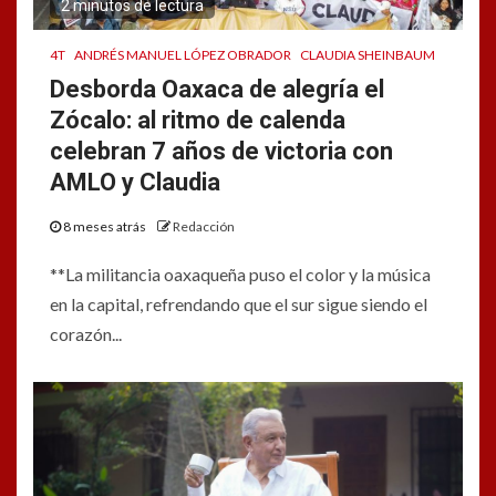
2 minutos de lectura
4T
ANDRÉS MANUEL LÓPEZ OBRADOR
CLAUDIA SHEINBAUM
Desborda Oaxaca de alegría el
Zócalo: al ritmo de calenda
celebran 7 años de victoria con
AMLO y Claudia
8 meses atrás
Redacción
**La militancia oaxaqueña puso el color y la música
en la capital, refrendando que el sur sigue siendo el
corazón...