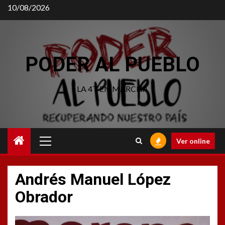
Saltar
10/08/2026
al
contenido
PODER AL PUEBLO
LA 4T EN MARCHA
Menú
Ver online
principal
Andrés Manuel López
Obrador