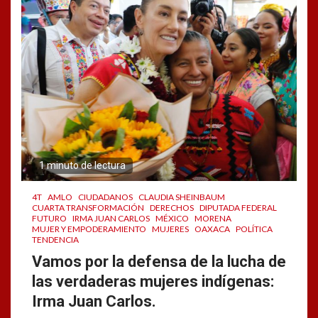
1 minuto de lectura
4T
AMLO
CIUDADANOS
CLAUDIA SHEINBAUM
CUARTA TRANSFORMACIÓN
DERECHOS
DIPUTADA FEDERAL
FUTURO
IRMA JUAN CARLOS
MÉXICO
MORENA
MUJER Y EMPODERAMIENTO
MUJERES
OAXACA
POLÍTICA
TENDENCIA
Vamos por la defensa de la lucha de
las verdaderas mujeres indígenas:
Irma Juan Carlos.