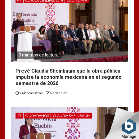
4T
CLAUDIA SHEINBAUM
ECONOMÍA
3 minutos de lectura
Prevé Claudia Sheinbaum que la obra pública
impulse la economía mexicana en el segundo
semestre de 2026
24 horas atrás
Redacción
4T
CIUDADANOS
CLAUDIA SHEINBAUM