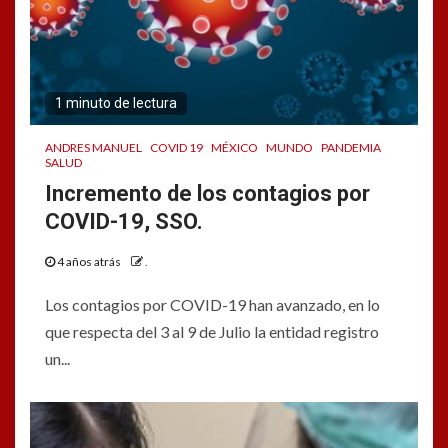
1 minuto de lectura
ANDRES MANUEL
COVID 19
MÉXICO
MUNDO
PANDEMIA
SALUD
Incremento de los contagios por
COVID-19, SSO.
4 años atrás
.
Los contagios por COVID-19 han avanzado, en lo
que respecta del 3 al 9 de Julio la entidad registro
un...