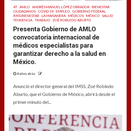
4T
AMLO
ANDRÉS MANUEL LÓPEZ OBRADOR
BIENESTAR
CIUDADANOS
COVID 19
EMPLEO
GOBIERNO FEDERAL
IMSS BIENESTAR
LA MAÑANERA
MÉDICOS
MÉXICO
SALUD
TENDENCIA
TRABAJO
ZOÉ ROBLEDO ABURTO
Presenta Gobierno de AMLO
convocatoria internacional de
médicos especialistas para
garantizar derecho a la salud en
México.
4 años atrás
.
Anunció el director general del IMSS, Zoé Robledo
Aburto, que el Gobierno de México, abrirá desde el
primer minuto del...