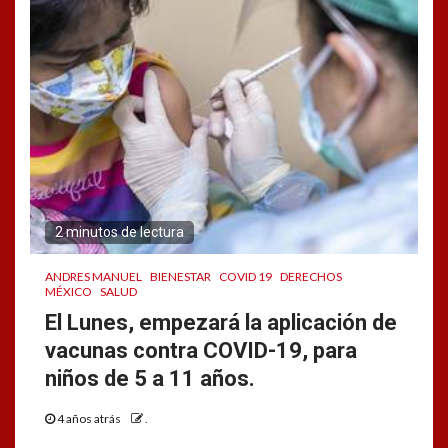
2 minutos de lectura
ANDRES MANUEL
BIENESTAR
COVID 19
DERECHOS
MÉXICO
SALUD
El Lunes, empezará la aplicación de
vacunas contra COVID-19, para
niños de 5 a 11 años.
4 años atrás
.