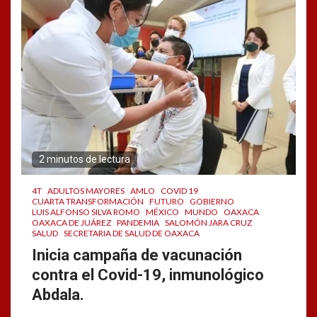
2 minutos de lectura
4T
ADULTOS MAYORES
AMLO
COVID 19
CUARTA TRANSFORMACIÓN
FUTURO
GOBIERNO
LUIS ALFONSO SILVA ROMO
MÉXICO
MUNDO
OAXACA
OAXACA DE JUÁREZ
PANDEMIA
SALOMÓN JARA CRUZ
SALUD
SECRETARIA DE SALUD DE OAXACA
Inicia campaña de vacunación
contra el Covid-19, inmunológico
Abdala.