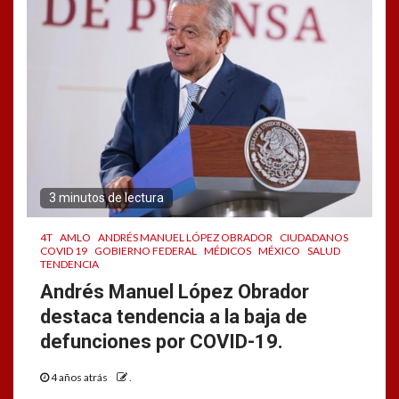
3 minutos de lectura
4T
AMLO
ANDRÉS MANUEL LÓPEZ OBRADOR
CIUDADANOS
COVID 19
GOBIERNO FEDERAL
MÉDICOS
MÉXICO
SALUD
TENDENCIA
Andrés Manuel López Obrador
destaca tendencia a la baja de
defunciones por COVID-19.
4 años atrás
.