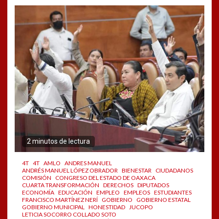
2 minutos de lectura
4T
4T
AMLO
ANDRES MANUEL
ANDRÉS MANUEL LÓPEZ OBRADOR
BIENESTAR
CIUDADANOS
COMISIÓN
CONGRESO DEL ESTADO DE OAXACA
CUARTA TRANSFORMACIÓN
DERECHOS
DIPUTADOS
ECONOMÍA
EDUCACIÓN
EMPLEO
EMPLEOS
ESTUDIANTES
FRANCISCO MARTÍNEZ NERÍ
GOBIERNO
GOBIERNO ESTATAL
GOBIERNO MUNICIPAL
HONESTIDAD
JUCOPO
LETICIA SOCORRO COLLADO SOTO