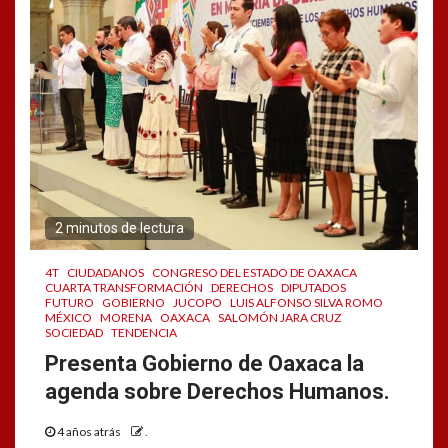
2 minutos de lectura
4T
CIUDADANOS
CONGRESO DEL ESTADO DE OAXACA
CUARTA TRANSFORMACIÓN
DERECHOS
DIPUTADOS
FUTURO
GOBIERNO
JUCOPO
LUIS ALFONSO SILVA ROMO
MÉXICO
MORENA
OAXACA
SALOMÓN JARA CRUZ
SOCIEDAD
TENDENCIA
Presenta Gobierno de Oaxaca la
agenda sobre Derechos Humanos.
4 años atrás
.