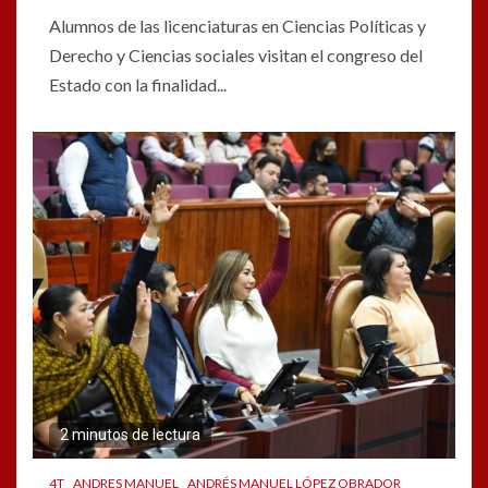
Alumnos de las licenciaturas en Ciencias Políticas y
Derecho y Ciencias sociales visitan el congreso del
Estado con la finalidad...
2 minutos de lectura
4T
ANDRES MANUEL
ANDRÉS MANUEL LÓPEZ OBRADOR