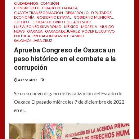
CIUDADANOS
COMISIÓN
CONGRESO DEL ESTADO DE OAXACA
CUARTA TRANSFORMACIÓN
DESARROLLO
DIPUTADOS
ECONOMÍA
GOBIERNO ESTATAL
GOBIERNO MUNICIPAL
JUCOPO
LETICIA SOCORRO COLLADO SOTO
LUIS ALFONSO SILVA ROMO
MÉXICO
MORENA
MUNDO
NEWS
OAXACA
OAXACA DE JUÁREZ
PODER EJECUTIVO
POLÍTICA
PROTAGONISTAS DEL CAMBIO
SALOMÓN JARA CRUZ
Aprueba Congreso de Oaxaca un
paso histórico en el combate a la
corrupción
4 años atrás
.
Se crea nuevo órgano de fiscalización del Estado de
Oaxaca El pasado miércoles 7 de diciembre de 2022
en el...