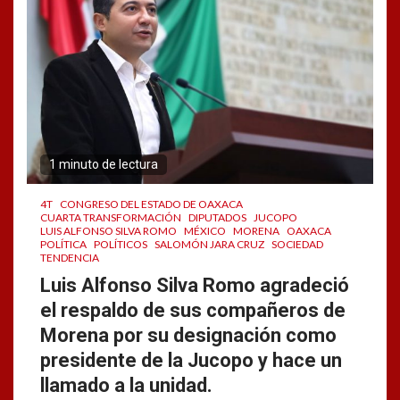
1 minuto de lectura
4T
CONGRESO DEL ESTADO DE OAXACA
CUARTA TRANSFORMACIÓN
DIPUTADOS
JUCOPO
LUIS ALFONSO SILVA ROMO
MÉXICO
MORENA
OAXACA
POLÍTICA
POLÍTICOS
SALOMÓN JARA CRUZ
SOCIEDAD
TENDENCIA
Luis Alfonso Silva Romo agradeció
el respaldo de sus compañeros de
Morena por su designación como
presidente de la Jucopo y hace un
llamado a la unidad.