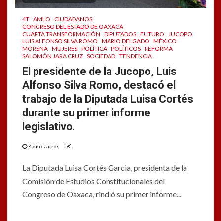
4T
AMLO
CIUDADANOS
CONGRESO DEL ESTADO DE OAXACA
CUARTA TRANSFORMACIÓN
DIPUTADOS
FUTURO
JUCOPO
LUIS ALFONSO SILVA ROMO
MARIO DELGADO
MÉXICO
MORENA
MUJERES
POLÍTICA
POLÍTICOS
REFORMA
SALOMÓN JARA CRUZ
SOCIEDAD
TENDENCIA
El presidente de la Jucopo, Luis
Alfonso Silva Romo, destacó el
trabajo de la Diputada Luisa Cortés
durante su primer informe
legislativo.
4 años atrás
.
La Diputada Luisa Cortés Garcia, presidenta de la
Comisión de Estudios Constitucionales del
Congreso de Oaxaca, rindió su primer informe...