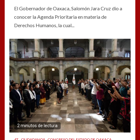
El Gobernador de Oaxaca, Salomón Jara Cruz dio a
conocer la Agenda Prioritaria en materia de
Derechos Humanos, la cual...
2 minutos de lectura
4T
CIUDADANOS
CONGRESO DEL ESTADO DE OAXACA