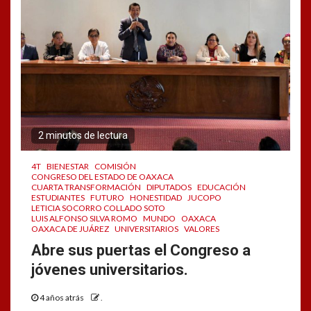
2 minutos de lectura
4T
BIENESTAR
COMISIÓN
CONGRESO DEL ESTADO DE OAXACA
CUARTA TRANSFORMACIÓN
DIPUTADOS
EDUCACIÓN
ESTUDIANTES
FUTURO
HONESTIDAD
JUCOPO
LETICIA SOCORRO COLLADO SOTO
LUIS ALFONSO SILVA ROMO
MUNDO
OAXACA
OAXACA DE JUÁREZ
UNIVERSITARIOS
VALORES
Abre sus puertas el Congreso a
jóvenes universitarios.
4 años atrás
.