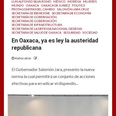
LUIS ALFONSO SILVA ROMO
MÉXICO
MORENA
MUJERES
MUNDO
OAXACA
OAXACA DE JUÁREZ
POLITICS
PROTAGONISTAS DEL CAMBIO
SALOMÓN JARA CRUZ
SECRETARÍA DE BIENESTAR
SECRETARÍA DE ECONOMÍA
SECRETARÍA DE GOBERNACIÓN
SECRETARIA DE GOBERNACIÓN
SECRETARIA DE INFRAESTRUCTURA
SECRETARIA DE LA DEFENSA NACIONAL (SEDENA)
SECRETARIA DE SALUD DE OAXACA
SEGURIDAD
SOCIEDAD
En Oaxaca, ya es ley la austeridad
republicana
4 años atrás
.
El Gobernador Salomón Jara, presento la nueva
norma la cual permitirá un conjunto de acciones
efectivas para erradicar el dispendio...