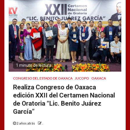
1 minuto de lectura
CONGRESO DEL ESTADO DE OAXACA
JUCOPO
OAXACA
Realiza Congreso de Oaxaca
edición XXII del Certamen Nacional
de Oratoria “Lic. Benito Juárez
García”
2 años atrás
.