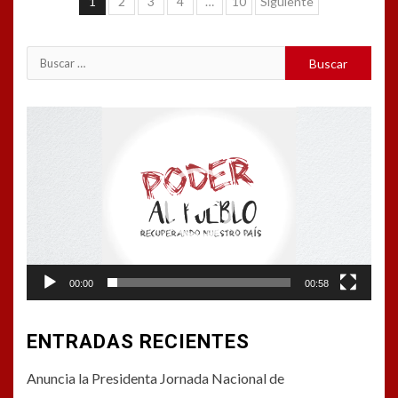
Navegación
1
2
3
4
…
10
Siguiente
de
entradas
Buscar:
Reproductor
de
vídeo
00:00
00:58
ENTRADAS RECIENTES
Anuncia la Presidenta Jornada Nacional de