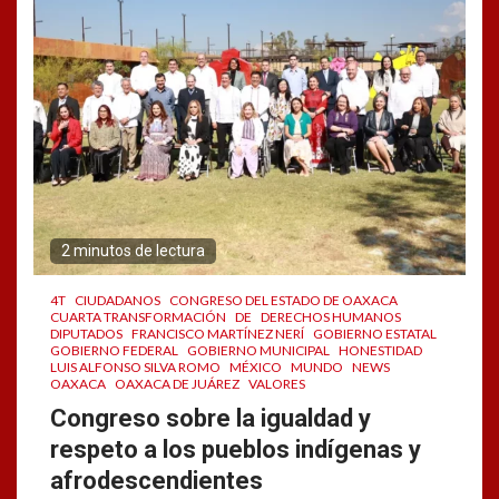
2 minutos de lectura
4T
CIUDADANOS
CONGRESO DEL ESTADO DE OAXACA
CUARTA TRANSFORMACIÓN
DE
DERECHOS HUMANOS
DIPUTADOS
FRANCISCO MARTÍNEZ NERÍ
GOBIERNO ESTATAL
GOBIERNO FEDERAL
GOBIERNO MUNICIPAL
HONESTIDAD
LUIS ALFONSO SILVA ROMO
MÉXICO
MUNDO
NEWS
OAXACA
OAXACA DE JUÁREZ
VALORES
Congreso sobre la igualdad y
respeto a los pueblos indígenas y
afrodescendientes