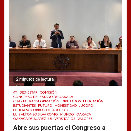
2 minutos de lectura
4T
BIENESTAR
COMISIÓN
CONGRESO DEL ESTADO DE OAXACA
CUARTA TRANSFORMACIÓN
DIPUTADOS
EDUCACIÓN
ESTUDIANTES
FUTURO
HONESTIDAD
JUCOPO
LETICIA SOCORRO COLLADO SOTO
LUIS ALFONSO SILVA ROMO
MUNDO
OAXACA
OAXACA DE JUÁREZ
UNIVERSITARIOS
VALORES
Abre sus puertas el Congreso a