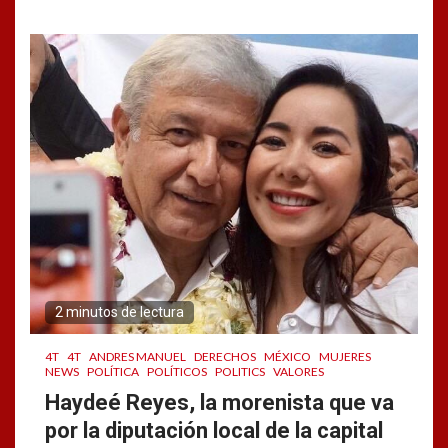
2 minutos de lectura
4T
4T
ANDRES MANUEL
DERECHOS
MÉXICO
MUJERES
NEWS
POLÍTICA
POLÍTICOS
POLITICS
VALORES
Haydeé Reyes, la morenista que va
por la diputación local de la capital