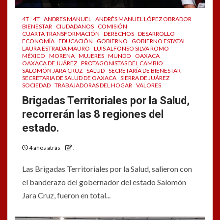
4T
4T
ANDRES MANUEL
ANDRÉS MANUEL LÓPEZ OBRADOR
BIENESTAR
CIUDADANOS
COMISIÓN
CUARTA TRANSFORMACIÓN
DERECHOS
DESARROLLO
ECONOMÍA
EDUCACIÓN
GOBIERNO
GOBIERNO ESTATAL
LAURA ESTRADA MAURO
LUIS ALFONSO SILVA ROMO
MÉXICO
MORENA
MUJERES
MUNDO
OAXACA
OAXACA DE JUÁREZ
PROTAGONISTAS DEL CAMBIO
SALOMÓN JARA CRUZ
SALUD
SECRETARÍA DE BIENESTAR
SECRETARIA DE SALUD DE OAXACA
SIERRA DE JUÁREZ
SOCIEDAD
TRABAJADORAS DEL HOGAR
VALORES
Brigadas Territoriales por la Salud,
recorrerán las 8 regiones del
estado.
4 años atrás
.
Las Brigadas Territoriales por la Salud, salieron con
el banderazo del gobernador del estado Salomón
Jara Cruz, fueron en total...