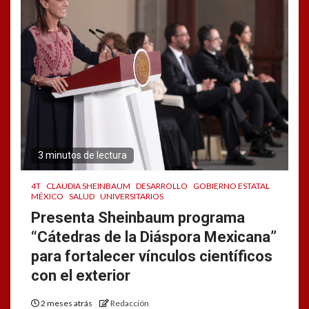
3 minutos de lectura
4T
CLAUDIA SHEINBAUM
DESARROLLO
GOBIERNO ESTATAL
MÉXICO
SALUD
UNIVERSITARIOS
Presenta Sheinbaum programa
“Cátedras de la Diáspora Mexicana”
para fortalecer vínculos científicos
con el exterior
2 meses atrás
Redacción