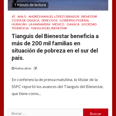
1 minuto de lectura
4T
AMLO
ANDRÉS MANUEL LÓPEZ OBRADOR
BIENESTAR
COSTA DE OAXACA
DERECHOS
GOBIERNO FEDERAL
HURACÁN
LA MAÑANERA
MÉXICO
OAXACA
SOCIEDAD
TENDENCIA
TIANGUIS DEL BIENESTAR
Tianguis del Bienestar beneficia a
más de 200 mil familias en
situación de pobreza en el sur del
país.
4 años atrás
.
En conferencia de prensa matutina, la titular de la
SSPC reportó los avances del Tianguis del Bienestar,
que tiene como...
Buscar: