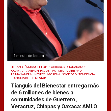
1 minuto de lectura
4T
ANDRÉS MANUEL LÓPEZ OBRADOR
CIUDADANOS
CUARTA TRANSFORMACIÓN
FUTURO
GOBIERNO
LA MAÑANERA
MÉXICO
MORENA
SOCIEDAD
TENDENCIA
TIANGUIS DEL BIENESTAR
Tianguis del Bienestar entrega más
de 6 millones de bienes a
comunidades de Guerrero,
Veracruz, Chiapas y Oaxaca: AMLO