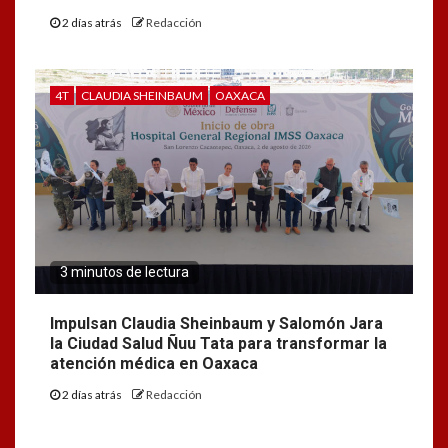
2 días atrás
Redacción
4T
CLAUDIA SHEINBAUM
OAXACA
3 minutos de lectura
Impulsan Claudia Sheinbaum y Salomón Jara
la Ciudad Salud Ñuu Tata para transformar la
atención médica en Oaxaca
2 días atrás
Redacción