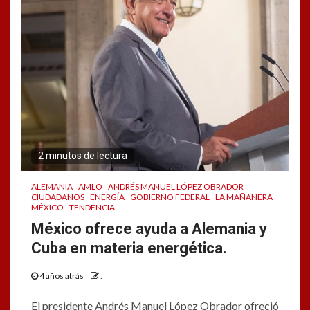
2 minutos de lectura
ALEMANIA
AMLO
ANDRÉS MANUEL LÓPEZ OBRADOR
CIUDADANOS
ENERGÍA
GOBIERNO FEDERAL
LA MAÑANERA
MÉXICO
TENDENCIA
México ofrece ayuda a Alemania y
Cuba en materia energética.
4 años atrás
.
El presidente Andrés Manuel López Obrador ofreció