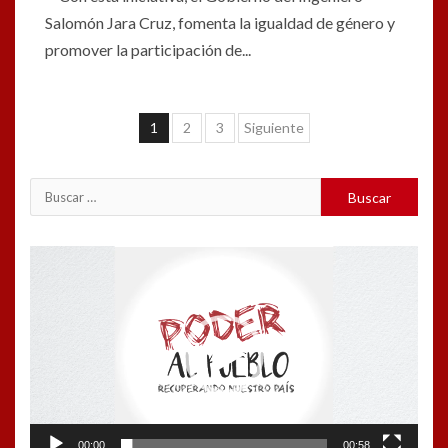
Salomón Jara Cruz, fomenta la igualdad de género y
promover la participación de...
Navegación
1
2
3
Siguiente
de
entradas
Buscar:
Reproductor
de
vídeo
00:00
00:58