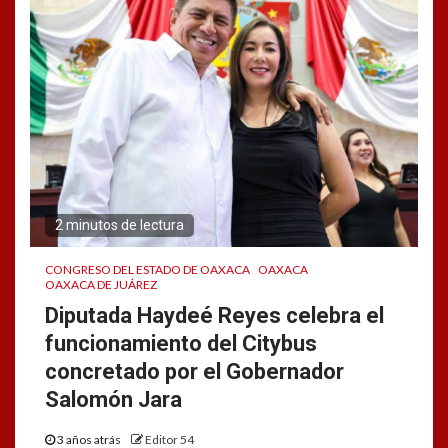
2 minutos de lectura
CONGRESO DEL ESTADO DE OAXACA
OAXACA
OAXACA DE JUÁREZ
Diputada Haydeé Reyes celebra el
funcionamiento del Citybus
concretado por el Gobernador
Salomón Jara
3 años atrás
Editor 54