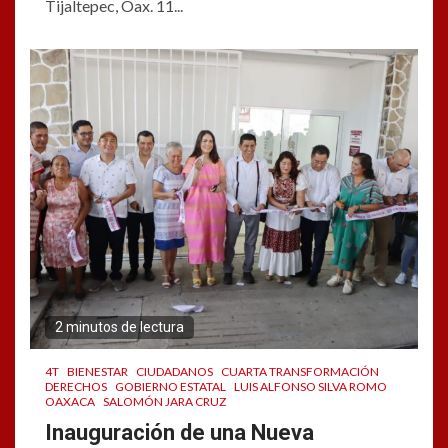
Tijaltepec, Oax. 11...
2 minutos de lectura
4T
BIENESTAR
CIUDADANOS
CUARTA TRANSFORMACIÓN
DERECHOS
GOBIERNO ESTATAL
LUIS ALFONSO SILVA ROMO
OAXACA
SALOMÓN JARA CRUZ
Inauguración de una Nueva