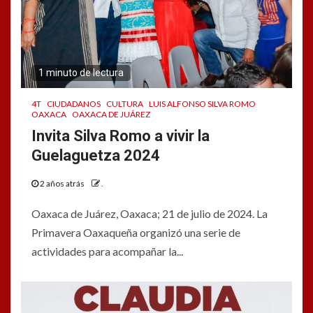
1 minuto de lectura
4T
CIUDADANOS
CULTURA
LUIS ALFONSO SILVA ROMO
OAXACA
OAXACA DE JUÁREZ
Invita Silva Romo a vivir la
Guelaguetza 2024
2 años atrás
.
Oaxaca de Juárez, Oaxaca; 21 de julio de 2024. La
Primavera Oaxaqueña organizó una serie de
actividades para acompañar la...