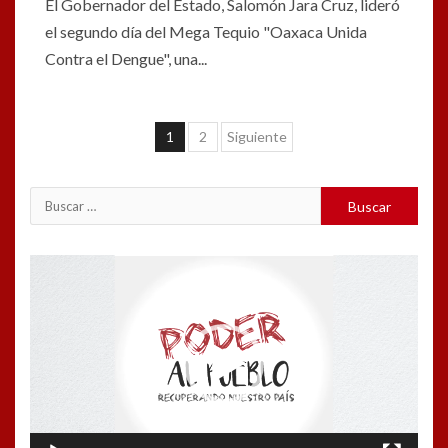
El Gobernador del Estado, Salomón Jara Cruz, lideró
el segundo día del Mega Tequio "Oaxaca Unida
Contra el Dengue", una...
Navegación
1
2
Siguiente
de
entradas
Buscar:
Reproductor
de
vídeo