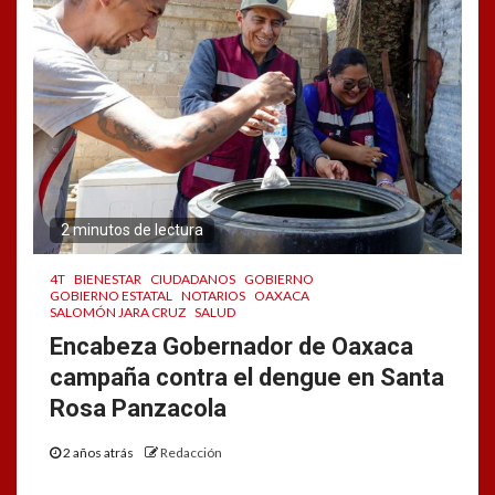
2 minutos de lectura
4T
BIENESTAR
CIUDADANOS
GOBIERNO
GOBIERNO ESTATAL
NOTARIOS
OAXACA
SALOMÓN JARA CRUZ
SALUD
Encabeza Gobernador de Oaxaca
campaña contra el dengue en Santa
Rosa Panzacola
2 años atrás
Redacción