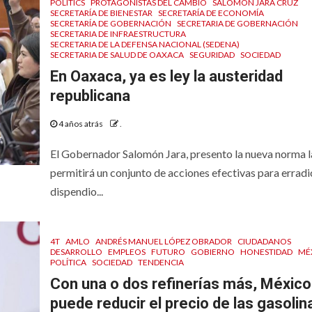
POLITICS
PROTAGONISTAS DEL CAMBIO
SALOMÓN JARA CRUZ
SECRETARÍA DE BIENESTAR
SECRETARÍA DE ECONOMÍA
SECRETARÍA DE GOBERNACIÓN
SECRETARIA DE GOBERNACIÓN
SECRETARIA DE INFRAESTRUCTURA
SECRETARIA DE LA DEFENSA NACIONAL (SEDENA)
SECRETARIA DE SALUD DE OAXACA
SEGURIDAD
SOCIEDAD
En Oaxaca, ya es ley la austeridad
republicana
4 años atrás
.
El Gobernador Salomón Jara, presento la nueva norma l
permitirá un conjunto de acciones efectivas para erradi
dispendio...
4T
AMLO
ANDRÉS MANUEL LÓPEZ OBRADOR
CIUDADANOS
DESARROLLO
EMPLEOS
FUTURO
GOBIERNO
HONESTIDAD
MÉ
POLÍTICA
SOCIEDAD
TENDENCIA
Con una o dos refinerías más, México
puede reducir el precio de las gasolin