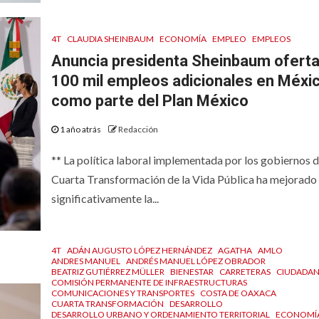
4T
CLAUDIA SHEINBAUM
ECONOMÍA
EMPLEO
EMPLEOS
Anuncia presidenta Sheinbaum oferta
100 mil empleos adicionales en Méxi
como parte del Plan México
1 año atrás
Redacción
** La política laboral implementada por los gobiernos d
Cuarta Transformación de la Vida Pública ha mejorado
significativamente la...
4T
ADÁN AUGUSTO LÓPEZ HERNÁNDEZ
AGATHA
AMLO
ANDRES MANUEL
ANDRÉS MANUEL LÓPEZ OBRADOR
BEATRIZ GUTIÉRREZ MÜLLER
BIENESTAR
CARRETERAS
CIUDADA
COMISIÓN PERMANENTE DE INFRAESTRUCTURAS
COMUNICACIONES Y TRANSPORTES
COSTA DE OAXACA
CUARTA TRANSFORMACIÓN
DESARROLLO
DESARROLLO URBANO Y ORDENAMIENTO TERRITORIAL
ECONOMÍ