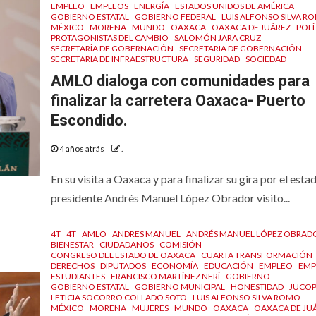
EMPLEO
EMPLEOS
ENERGÍA
ESTADOS UNIDOS DE AMÉRICA
GOBIERNO ESTATAL
GOBIERNO FEDERAL
LUIS ALFONSO SILVA R
MÉXICO
MORENA
MUNDO
OAXACA
OAXACA DE JUÁREZ
POLÍ
PROTAGONISTAS DEL CAMBIO
SALOMÓN JARA CRUZ
SECRETARÍA DE GOBERNACIÓN
SECRETARIA DE GOBERNACIÓN
SECRETARIA DE INFRAESTRUCTURA
SEGURIDAD
SOCIEDAD
AMLO dialoga con comunidades para
finalizar la carretera Oaxaca- Puerto
Escondido.
4 años atrás
.
En su visita a Oaxaca y para finalizar su gira por el estad
presidente Andrés Manuel López Obrador visito...
4T
4T
AMLO
ANDRES MANUEL
ANDRÉS MANUEL LÓPEZ OBRAD
BIENESTAR
CIUDADANOS
COMISIÓN
CONGRESO DEL ESTADO DE OAXACA
CUARTA TRANSFORMACIÓN
DERECHOS
DIPUTADOS
ECONOMÍA
EDUCACIÓN
EMPLEO
EMP
ESTUDIANTES
FRANCISCO MARTÍNEZ NERÍ
GOBIERNO
GOBIERNO ESTATAL
GOBIERNO MUNICIPAL
HONESTIDAD
JUCO
LETICIA SOCORRO COLLADO SOTO
LUIS ALFONSO SILVA ROMO
MÉXICO
MORENA
MUJERES
MUNDO
OAXACA
OAXACA DE JU