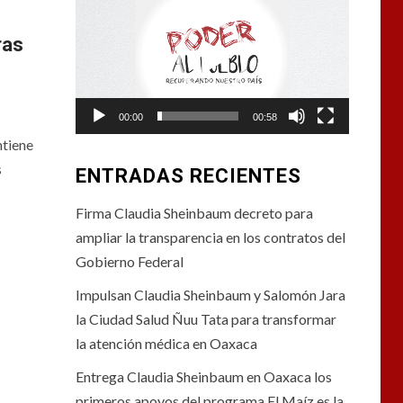
de
vídeo
ras
00:00
00:58
ntiene
s
ENTRADAS RECIENTES
Firma Claudia Sheinbaum decreto para
ampliar la transparencia en los contratos del
Gobierno Federal
Impulsan Claudia Sheinbaum y Salomón Jara
la Ciudad Salud Ñuu Tata para transformar
la atención médica en Oaxaca
Entrega Claudia Sheinbaum en Oaxaca los
primeros apoyos del programa El Maíz es la