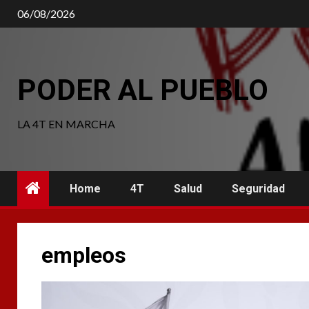
Saltar
06/08/2026
al
contenido
PODER AL PUEBLO
LA 4T EN MARCHA
Home
4T
Salud
Seguridad
empleos