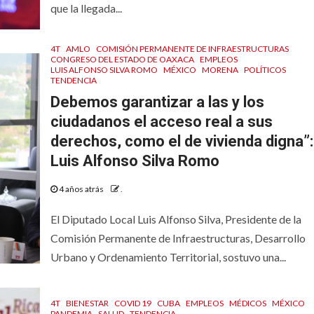
que la llegada...
4T
AMLO
COMISIÓN PERMANENTE DE INFRAESTRUCTURAS
CONGRESO DEL ESTADO DE OAXACA
EMPLEOS
LUIS ALFONSO SILVA ROMO
MÉXICO
MORENA
POLÍTICOS
TENDENCIA
Debemos garantizar a las y los
ciudadanos el acceso real a sus
derechos, como el de vivienda digna”:
Luis Alfonso Silva Romo
4 años atrás
.
El Diputado Local Luis Alfonso Silva, Presidente de la
Comisión Permanente de Infraestructuras, Desarrollo
Urbano y Ordenamiento Territorial, sostuvo una...
4T
BIENESTAR
COVID 19
CUBA
EMPLEOS
MÉDICOS
MÉXICO
PANDEMIA
SALUD
TENDENCIA