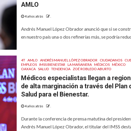
AMLO
4 años atrás
.
Andrés Manuel López Obrador anunció que si se const
en nuestro país una o dos refinerías más, se podría reduci
4T
AMLO
ANDRÉS MANUEL LÓPEZ OBRADOR
CIUDADANOS
CU
EMPLEOS
IMSS BIENESTAR
LA MAÑANERA
MÉDICOS
MÉXICO
OAXACA
SALUD
TENDENCIA
ZOÉ ROBLEDO ABURTO
Médicos especialistas llegan a regio
de alta marginación a través del Plan 
Salud para el Bienestar.
4 años atrás
.
Durante la conferencia de prensa matutina del presiden
Andrés Manuel López Obrador, el titular del IMSS dest