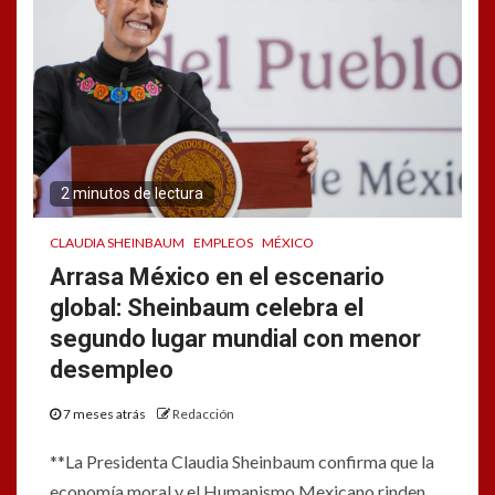
2 minutos de lectura
CLAUDIA SHEINBAUM
EMPLEOS
MÉXICO
Arrasa México en el escenario
global: Sheinbaum celebra el
segundo lugar mundial con menor
desempleo
7 meses atrás
Redacción
**La Presidenta Claudia Sheinbaum confirma que la
economía moral y el Humanismo Mexicano rinden