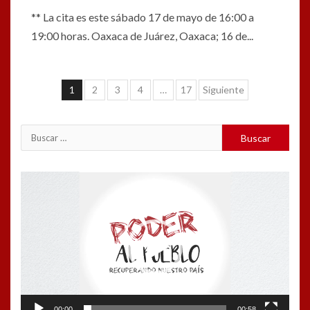
** La cita es este sábado 17 de mayo de 16:00 a
19:00 horas. Oaxaca de Juárez, Oaxaca; 16 de...
Navegación
1
2
3
4
…
17
Siguiente
de
entradas
Buscar:
Reproductor
de
vídeo
00:00
00:58