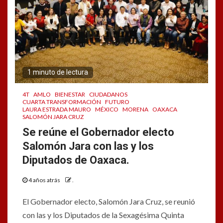
1 minuto de lectura
4T
AMLO
BIENESTAR
CIUDADANOS
CUARTA TRANSFORMACIÓN
FUTURO
LAURA ESTRADA MAURO
MÉXICO
MORENA
OAXACA
SALOMÓN JARA CRUZ
Se reúne el Gobernador electo
Salomón Jara con las y los
Diputados de Oaxaca.
4 años atrás
.
El Gobernador electo, Salomón Jara Cruz, se reunió
con las y los Diputados de la Sexagésima Quinta