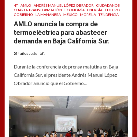
4T
AMLO
ANDRÉS MANUEL LÓPEZ OBRADOR
CIUDADANOS
CUARTA TRANSFORMACIÓN
ECONOMÍA
ENERGÍA
FUTURO
GOBIERNO
LA MAÑANERA
MÉXICO
MORENA
TENDENCIA
AMLO anuncia la compra de
termoeléctrica para abastecer
demanda en Baja California Sur.
4 años atrás
.
Durante la conferencia de prensa matutina en Baja
California Sur, el presidente Andrés Manuel López
Obrador anunció que el Gobierno...