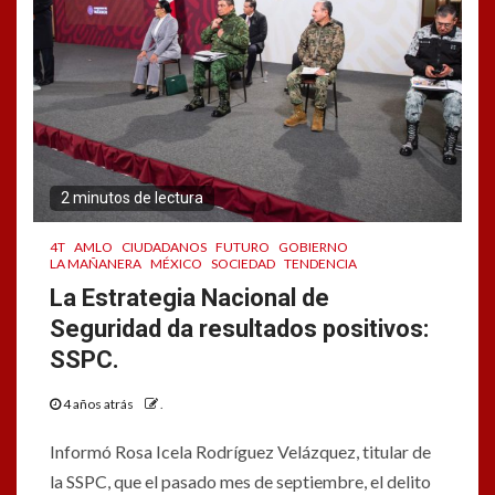
2 minutos de lectura
4T
AMLO
CIUDADANOS
FUTURO
GOBIERNO
LA MAÑANERA
MÉXICO
SOCIEDAD
TENDENCIA
La Estrategia Nacional de
Seguridad da resultados positivos:
SSPC.
4 años atrás
.
Informó Rosa Icela Rodríguez Velázquez, titular de
la SSPC, que el pasado mes de septiembre, el delito