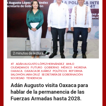
2 minutos de lectura
4T
ADÁN AUGUSTO LÓPEZ HERNÁNDEZ
AMLO
CIUDADANOS
FUTURO
GOBIERNO
MÉXICO
MORENA
OAXACA
OAXACA DE JUÁREZ
POLÍTICOS
REFORMA
SALOMÓN JARA CRUZ
SECRETARÍA DE GOBERNACIÓN
SOCIEDAD
TENDENCIA
Adán Augusto visita Oaxaca para
hablar de la permanencia de las
Fuerzas Armadas hasta 2028.