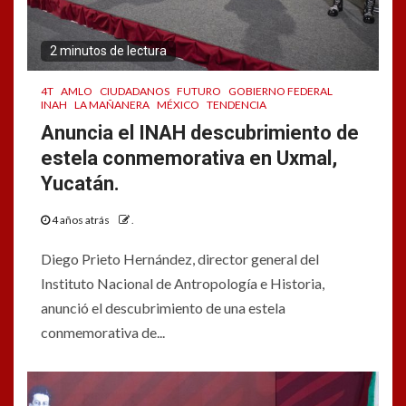
2 minutos de lectura
4T
AMLO
CIUDADANOS
FUTURO
GOBIERNO FEDERAL
INAH
LA MAÑANERA
MÉXICO
TENDENCIA
Anuncia el INAH descubrimiento de
estela conmemorativa en Uxmal,
Yucatán.
4 años atrás
.
Diego Prieto Hernández, director general del
Instituto Nacional de Antropología e Historia,
anunció el descubrimiento de una estela
conmemorativa de...