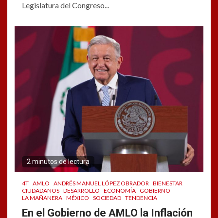
Legislatura del Congreso...
2 minutos de lectura
4T
AMLO
ANDRÉS MANUEL LÓPEZ OBRADOR
BIENESTAR
CIUDADANOS
DESARROLLO
ECONOMÍA
GOBIERNO
LA MAÑANERA
MÉXICO
SOCIEDAD
TENDENCIA
En el Gobierno de AMLO la Inflación