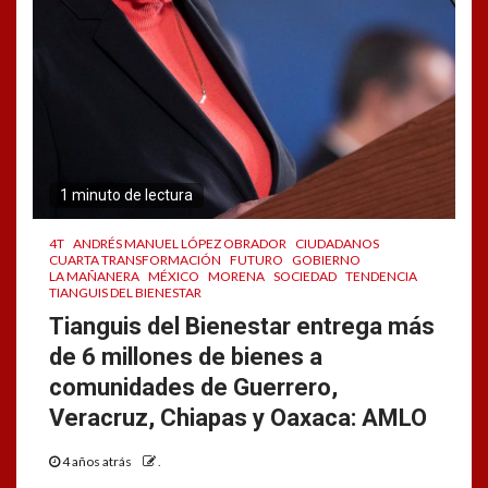
1 minuto de lectura
4T
ANDRÉS MANUEL LÓPEZ OBRADOR
CIUDADANOS
CUARTA TRANSFORMACIÓN
FUTURO
GOBIERNO
LA MAÑANERA
MÉXICO
MORENA
SOCIEDAD
TENDENCIA
TIANGUIS DEL BIENESTAR
Tianguis del Bienestar entrega más
de 6 millones de bienes a
comunidades de Guerrero,
Veracruz, Chiapas y Oaxaca: AMLO
4 años atrás
.