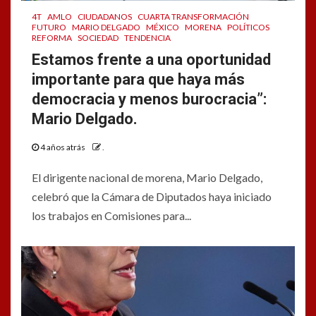
4T
AMLO
CIUDADANOS
CUARTA TRANSFORMACIÓN
FUTURO
MARIO DELGADO
MÉXICO
MORENA
POLÍTICOS
REFORMA
SOCIEDAD
TENDENCIA
Estamos frente a una oportunidad
importante para que haya más
democracia y menos burocracia”:
Mario Delgado.
4 años atrás
.
El dirigente nacional de morena, Mario Delgado,
celebró que la Cámara de Diputados haya iniciado
los trabajos en Comisiones para...