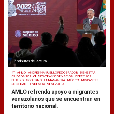
2 minutos de lectura
4T
AMLO
ANDRÉS MANUEL LÓPEZ OBRADOR
BIENESTAR
CIUDADANOS
CUARTA TRANSFORMACIÓN
DERECHOS
FUTURO
GOBIERNO
LA MAÑANERA
MÉXICO
MIGRANTES
SOCIEDAD
TENDENCIA
VENEZUELA
AMLO refrenda apoyo a migrantes
venezolanos que se encuentran en
territorio nacional.