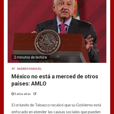
2 minutos de lectura
4T
ANDRES MANUEL
México no está a merced de otros
países: AMLO
5 años atrás
.
El oriundo de Tabasco recalcó que su Gobierno está
enfocado en atender las causas sociales que pueden