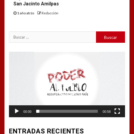
San Jacinto Amilpas
1 año atrás
Redacción
Buscar:
Reproductor
de
vídeo
00:00
00:58
ENTRADAS RECIENTES