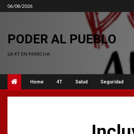
Saltar
06/08/2026
al
contenido
PODER AL PUEBLO
LA 4T EN MARCHA
Home
4T
Salud
Seguridad
Inclu