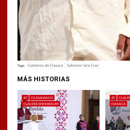
Gobierno de Oaxaca
Salomón Jara Cruz
Tags:
MÁS HISTORIAS
4T
CIUDADANOS
4T
CLAUD
CLAUDIA SHEINBAUM
OAXACA