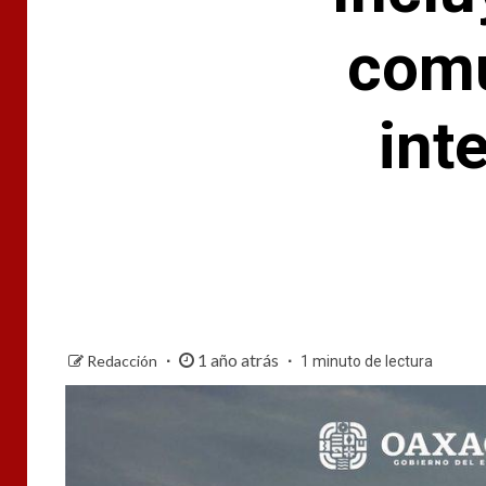
comu
int
1 año atrás
Redacción
1 minuto de lectura