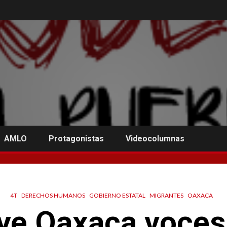
AMLO
Protagonistas
Videocolumnas
4T
DERECHOS HUMANOS
GOBIERNO ESTATAL
MIGRANTES
OAXACA
ye Oaxaca voces