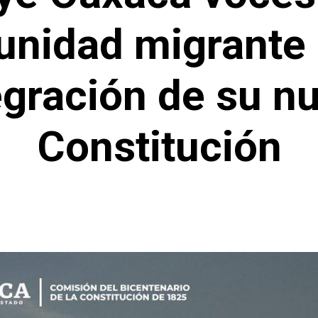
nidad migrante 
egración de su n
Constitución