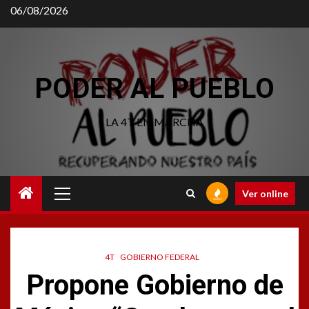
Saltar
06/08/2026
al
contenido
PODER AL PUEBLO
LA 4T EN MARCHA
Menú
Ver online
principal
4T
GOBIERNO FEDERAL
Propone Gobierno de