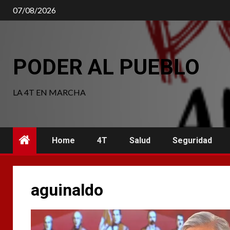
Saltar
07/08/2026
al
contenido
PODER AL PUEBLO
LA 4T EN MARCHA
Home
4T
Salud
Seguridad
aguinaldo