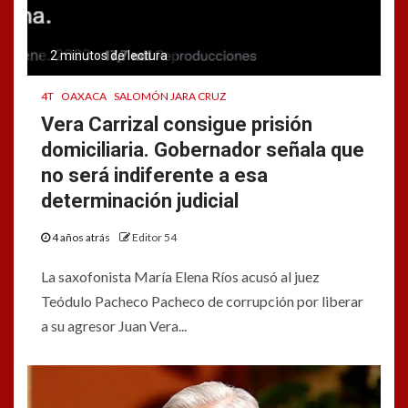
2 minutos de lectura
4T
OAXACA
SALOMÓN JARA CRUZ
Vera Carrizal consigue prisión
domiciliaria. Gobernador señala que
no será indiferente a esa
determinación judicial
4 años atrás
Editor 54
La saxofonista María Elena Ríos acusó al juez
Teódulo Pacheco Pacheco de corrupción por liberar
a su agresor Juan Vera...