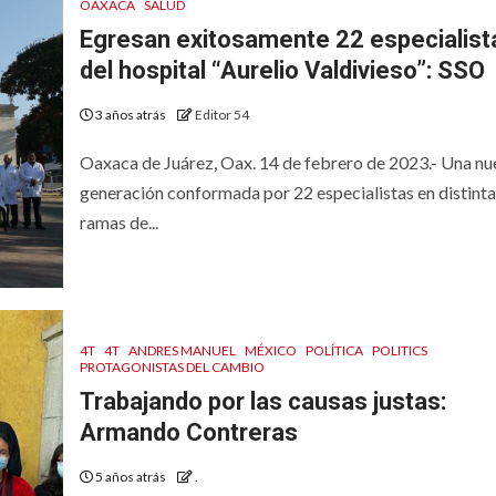
OAXACA
SALUD
Egresan exitosamente 22 especialist
del hospital “Aurelio Valdivieso”: SSO
3 años atrás
Editor 54
Oaxaca de Juárez, Oax. 14 de febrero de 2023.- Una nu
generación conformada por 22 especialistas en distinta
ramas de...
4T
4T
ANDRES MANUEL
MÉXICO
POLÍTICA
POLITICS
PROTAGONISTAS DEL CAMBIO
Trabajando por las causas justas:
Armando Contreras
5 años atrás
.