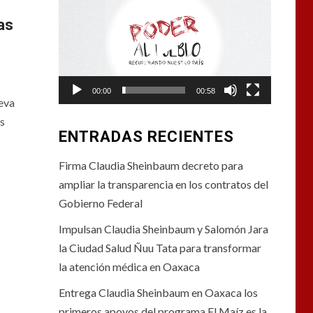
de
as
vídeo
00:00
00:58
eva
s
ENTRADAS RECIENTES
Firma Claudia Sheinbaum decreto para
ampliar la transparencia en los contratos del
Gobierno Federal
Impulsan Claudia Sheinbaum y Salomón Jara
la Ciudad Salud Ñuu Tata para transformar
la atención médica en Oaxaca
Entrega Claudia Sheinbaum en Oaxaca los
primeros apoyos del programa El Maíz es la