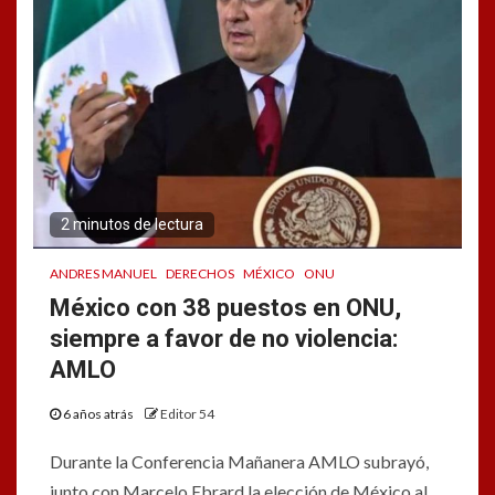
2 minutos de lectura
ANDRES MANUEL
DERECHOS
MÉXICO
ONU
México con 38 puestos en ONU,
siempre a favor de no violencia:
AMLO
6 años atrás
Editor 54
Durante la Conferencia Mañanera AMLO subrayó,
junto con Marcelo Ebrard la elección de México al