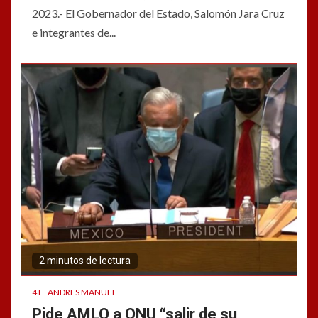
2023.- El Gobernador del Estado, Salomón Jara Cruz
e integrantes de...
2 minutos de lectura
4T
ANDRES MANUEL
Pide AMLO a ONU “salir de su