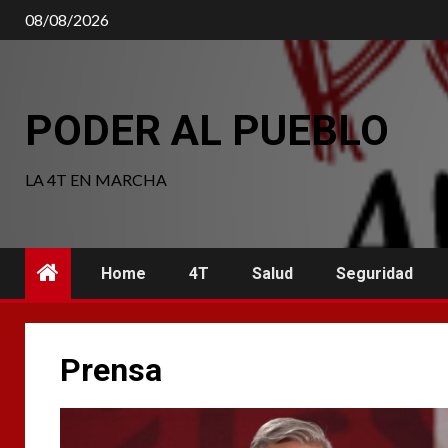
Saltar
08/08/2026
al
contenido
PODER AL PUEBLO
LA 4T EN MARCHA
Home
4T
Salud
Seguridad
Prensa