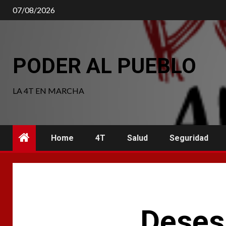
Saltar
07/08/2026
al
contenido
PODER AL PUEBLO
LA 4T EN MARCHA
Home
4T
Salud
Seguridad
Deses