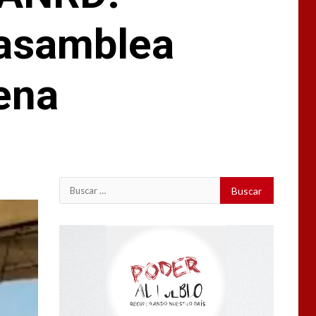
 asamblea
ena
Buscar:
Reproductor
de
vídeo