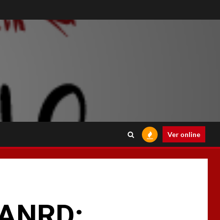
Ver online
IANRD: