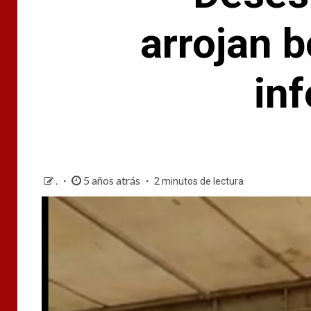
arrojan 
in
5 años atrás
.
2 minutos de lectura