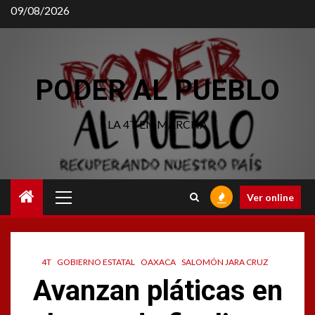
Saltar
09/08/2026
al
contenido
PODER AL PUEBLO
LA 4T EN MARCHA
Menú
Ver online
principal
4T
GOBIERNO ESTATAL
OAXACA
SALOMÓN JARA CRUZ
Avanzan pláticas en