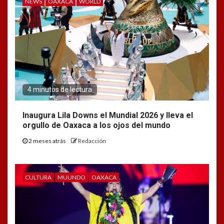
NEWS
OAXACA
WORLD
4 minutos de lectura
Inaugura Lila Downs el Mundial 2026 y lleva el
orgullo de Oaxaca a los ojos del mundo
2 meses atrás
Redacción
CULTURA
MUUNDO
OAXACA