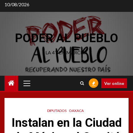
Saltar
10/08/2026
al
contenido
PODER AL PUEBLO
LA 4T EN MARCHA
Menú
Ver online
principal
DIPUTADOS
OAXACA
Instalan en la Ciudad