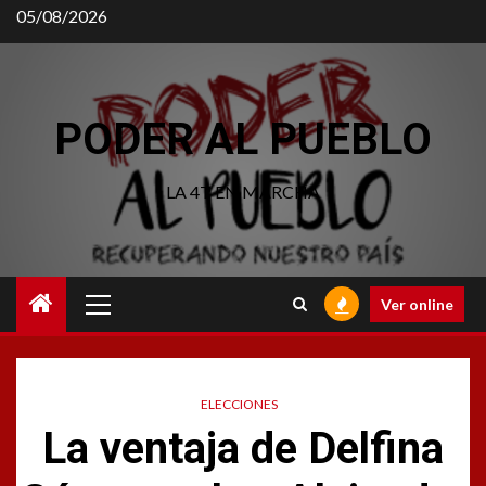
Saltar
05/08/2026
al
contenido
PODER AL PUEBLO
LA 4T EN MARCHA
Menú
Ver online
principal
ELECCIONES
La ventaja de Delfina