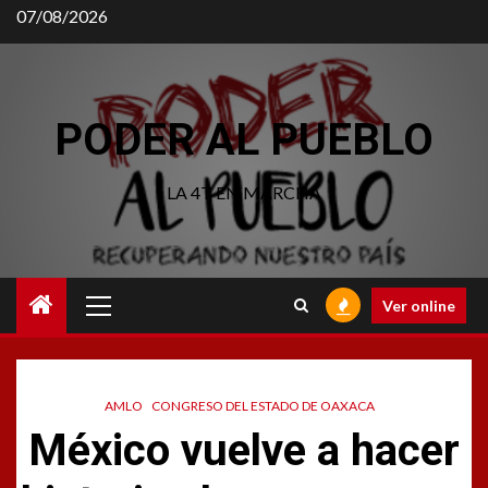
Saltar
07/08/2026
al
contenido
PODER AL PUEBLO
LA 4T EN MARCHA
Menú
Ver online
principal
AMLO
CONGRESO DEL ESTADO DE OAXACA
México vuelve a hacer