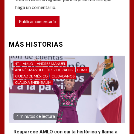
haga un comentario.
MÁS HISTORIAS
4T
AMLO
ANDRES MANUEL
ANDRÉS MANUEL LÓPEZ OBRADOR
CDMX
CIUDAD DE MÉXICO
CIUDADANOS
CLAUDIA SHEINBAUM
4 minutos de lectura
Reaparece AMLO con carta histórica y llama a