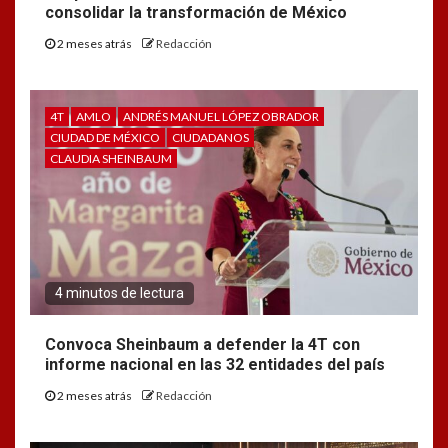
consolidar la transformación de México
2 meses atrás
Redacción
4T
AMLO
ANDRÉS MANUEL LÓPEZ OBRADOR
CIUDAD DE MÉXICO
CIUDADANOS
CLAUDIA SHEINBAUM
4 minutos de lectura
Convoca Sheinbaum a defender la 4T con
informe nacional en las 32 entidades del país
2 meses atrás
Redacción