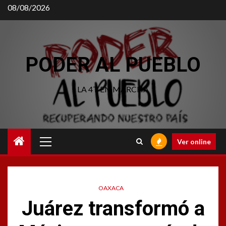
Saltar
08/08/2026
al
contenido
PODER AL PUEBLO
LA 4T EN MARCHA
Menú
Ver online
principal
OAXACA
Juárez transformó a