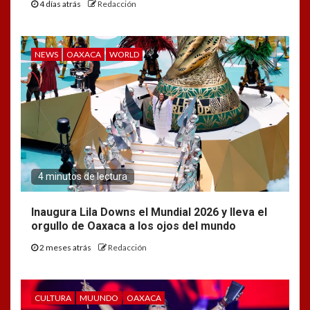
4 días atrás
Redacción
NEWS
OAXACA
WORLD
4 minutos de lectura
Inaugura Lila Downs el Mundial 2026 y lleva el
orgullo de Oaxaca a los ojos del mundo
2 meses atrás
Redacción
CULTURA
MUUNDO
OAXACA