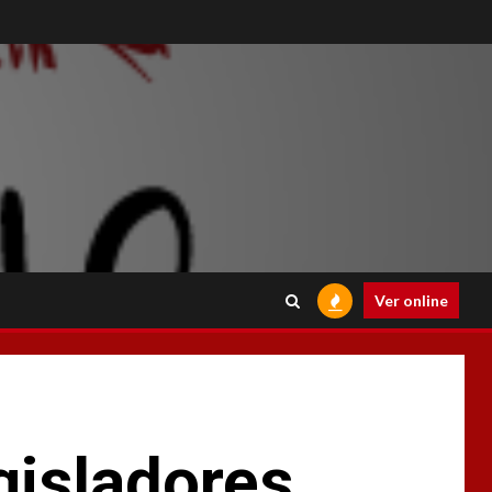
Ver online
isladores