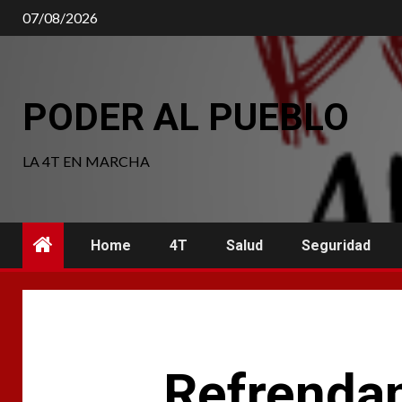
Saltar
07/08/2026
al
contenido
PODER AL PUEBLO
LA 4T EN MARCHA
Home
4T
Salud
Seguridad
Refrenda