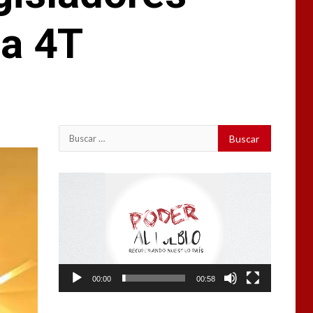
la 4T
Buscar:
Reproductor
de
vídeo
00:00
00:58