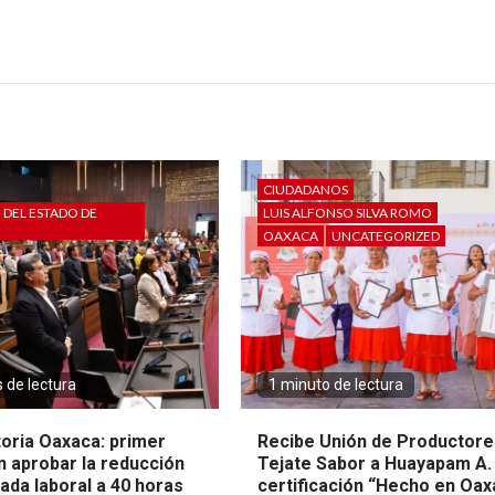
CIUDADANOS
DEL ESTADO DE
LUIS ALFONSO SILVA ROMO
OAXACA
UNCATEGORIZED
 de lectura
1 minuto de lectura
toria Oaxaca: primer
Recibe Unión de Productore
n aprobar la reducción
Tejate Sabor a Huayapam A. 
nada laboral a 40 horas
certificación “Hecho en Oax