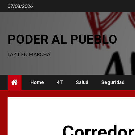
Saltar
07/08/2026
al
contenido
PODER AL PUEBLO
LA 4T EN MARCHA
Home
4T
Salud
Seguridad
Corredor