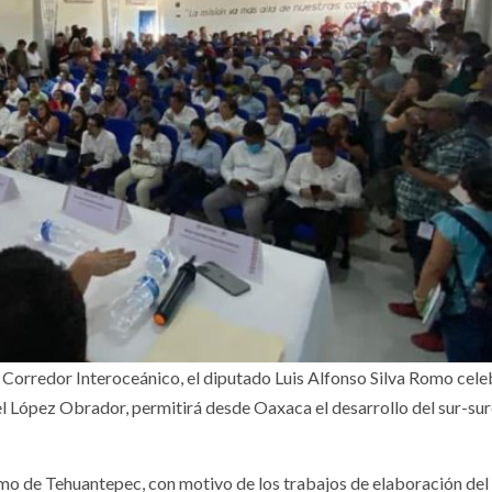
el Corredor Interoceánico, el diputado Luis Alfonso Silva Romo cel
 López Obrador, permitirá desde Oaxaca el desarrollo del sur-sur
 Istmo de Tehuantepec, con motivo de los trabajos de elaboración del