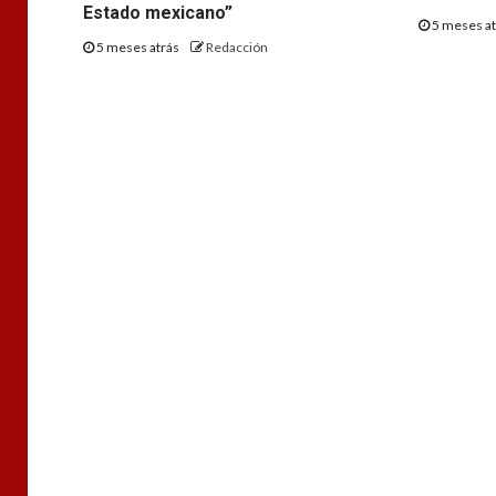
Estado mexicano”
5 meses a
5 meses atrás
Redacción