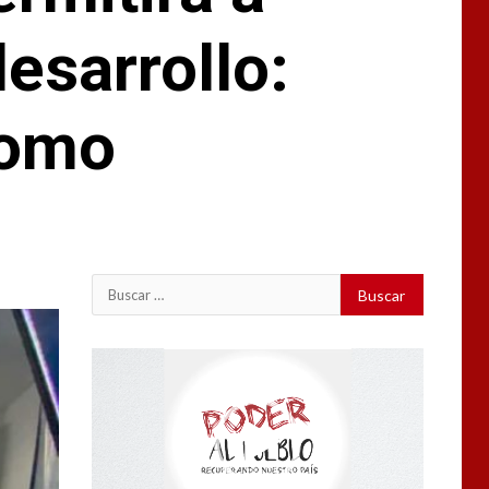
esarrollo:
Romo
Buscar:
Reproductor
de
vídeo