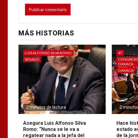
MÁS HISTORIAS
LUIS ALFONSO SILVA ROMO
4T
SENADO
CONGRESO 
OAXACA
OAXACA
2 minutos de lectura
2 minutos
Asegura Luis Alfonso Silva
Hace his
Romo: “Nunca se le va a
estado e
regatear nada a la jefa del
de la jor