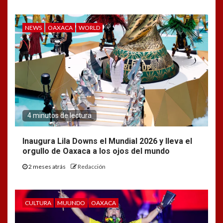
NEWS
OAXACA
WORLD
4 minutos de lectura
Inaugura Lila Downs el Mundial 2026 y lleva el
orgullo de Oaxaca a los ojos del mundo
2 meses atrás
Redacción
CULTURA
MUUNDO
OAXACA