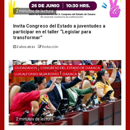
2 minutos de lectura
Invita Congreso del Estado a juventudes a
participar en el taller “Legislar para
transformar”
2 años atrás
Redacción
CIUDADANOS
CONGRESO DEL ESTADO DE OAXACA
LUIS ALFONSO SILVA ROMO
OAXACA
2 minutos de lectura