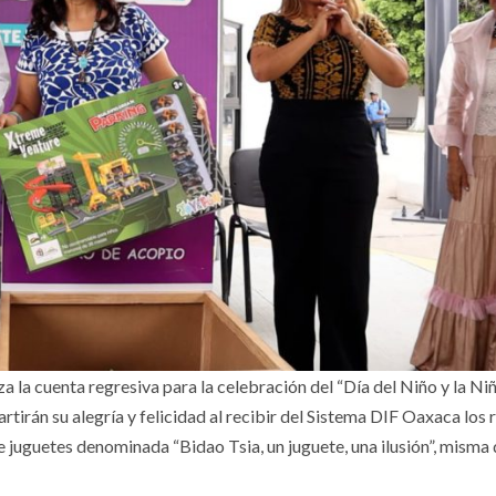
 la cuenta regresiva para la celebración del “Día del Niño y la Niña
irán su alegría y felicidad al recibir del Sistema DIF Oaxaca los 
juguetes denominada “Bidao Tsia, un juguete, una ilusión”, misma