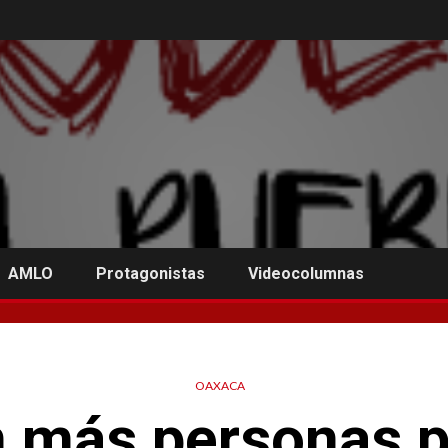
AMLO
Protagonistas
Videocolumnas
OAXACA
 más personas pa