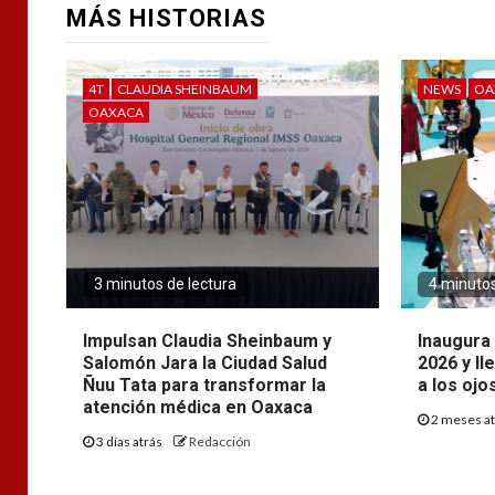
MÁS HISTORIAS
4T
CLAUDIA SHEINBAUM
NEWS
OA
OAXACA
3 minutos de lectura
4 minutos
Impulsan Claudia Sheinbaum y
Inaugura 
Salomón Jara la Ciudad Salud
2026 y ll
Ñuu Tata para transformar la
a los ojo
atención médica en Oaxaca
2 meses a
3 días atrás
Redacción