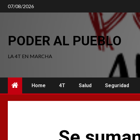
Saltar
07/08/2026
al
contenido
PODER AL PUEBLO
LA 4T EN MARCHA
Home
4T
Salud
Seguridad
Se suman