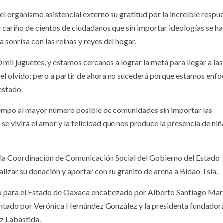
l organismo asistencial externó su gratitud por la increíble respu
 cariño de cientos de ciudadanos que sin importar ideologías se h
 sonrisa con las reinas y reyes del hogar.
mil juguetes, y estamos cercanos a lograr la meta para llegar a las
l olvido; pero a partir de ahora no sucederá porque estamos enf
estado.
 tiempo al mayor número posible de comunidades sin importar las
 se vivirá el amor y la felicidad que nos produce la presencia de niñ
de la Coordinación de Comunicación Social del Gobierno del Estado
alizar su donación y aportar con su granito de arena a Bidao Tsia.
o para el Estado de Oaxaca encabezado por Alberto Santiago Mar
entado por Verónica Hernández González y la presidenta fundadora
z Labastida.