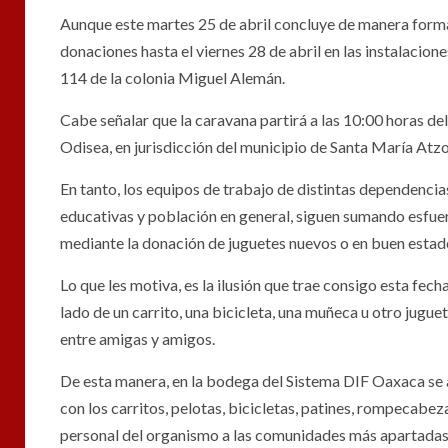
Aunque este martes 25 de abril concluye de manera forma
donaciones hasta el viernes 28 de abril en las instalacio
114 de la colonia Miguel Alemán.
Cabe señalar que la caravana partirá a las 10:00 horas d
Odisea, en jurisdicción del municipio de Santa María Atzom
En tanto, los equipos de trabajo de distintas dependencia
educativas y población en general, siguen sumando esfuer
mediante la donación de juguetes nuevos o en buen estado,
Lo que les motiva, es la ilusión que trae consigo esta fec
lado de un carrito, una bicicleta, una muñeca u otro jugue
entre amigas y amigos.
De esta manera, en la bodega del Sistema DIF Oaxaca se al
con los carritos, pelotas, bicicletas, patines, rompecabeza
personal del organismo a las comunidades más apartadas y