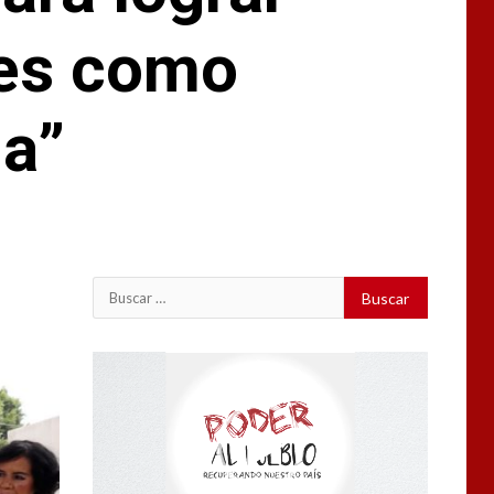
tes como
ia”
Buscar:
Reproductor
de
vídeo