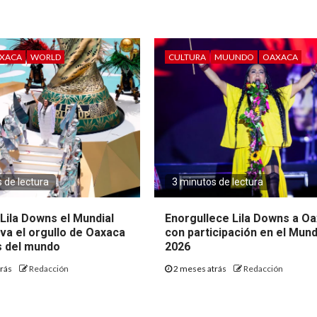
XACA
WORLD
CULTURA
MUUNDO
OAXACA
 de lectura
3 minutos de lectura
Lila Downs el Mundial
Enorgullece Lila Downs a O
eva el orgullo de Oaxaca
con participación en el Mund
s del mundo
2026
trás
Redacción
2 meses atrás
Redacción