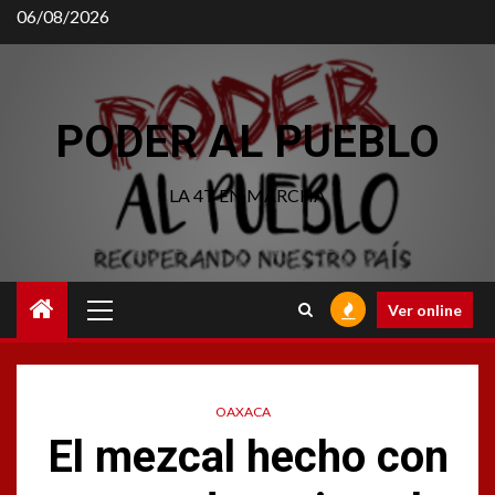
Saltar
06/08/2026
al
contenido
PODER AL PUEBLO
LA 4T EN MARCHA
Menú
Ver online
principal
OAXACA
El mezcal hecho con