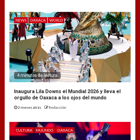
NEWS
OAXACA
WORLD
4 minutos de lectura
Inaugura Lila Downs el Mundial 2026 y lleva el
orgullo de Oaxaca a los ojos del mundo
2 meses atrás
Redacción
CULTURA
MUUNDO
OAXACA