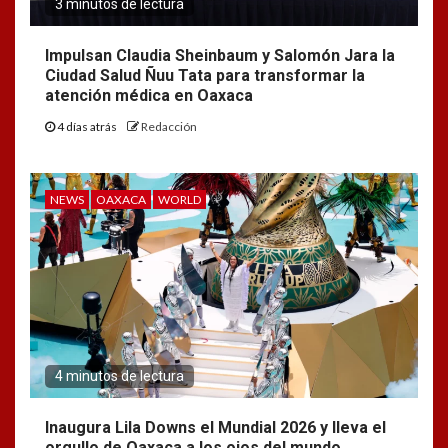
3 minutos de lectura
Impulsan Claudia Sheinbaum y Salomón Jara la
Ciudad Salud Ñuu Tata para transformar la
atención médica en Oaxaca
4 días atrás
Redacción
NEWS
OAXACA
WORLD
4 minutos de lectura
Inaugura Lila Downs el Mundial 2026 y lleva el
orgullo de Oaxaca a los ojos del mundo