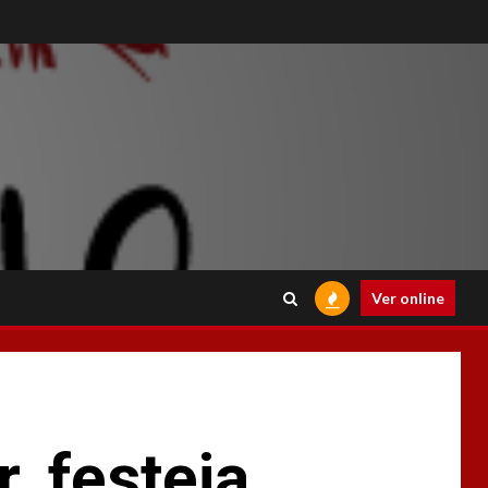
Ver online
, festeja