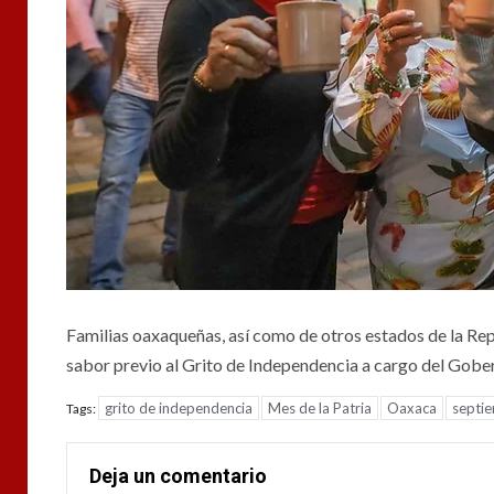
Familias oaxaqueñas, así como de otros estados de la Rep
sabor previo al Grito de Independencia a cargo del Gobe
grito de independencia
Mes de la Patria
Oaxaca
septi
Tags:
Deja un comentario