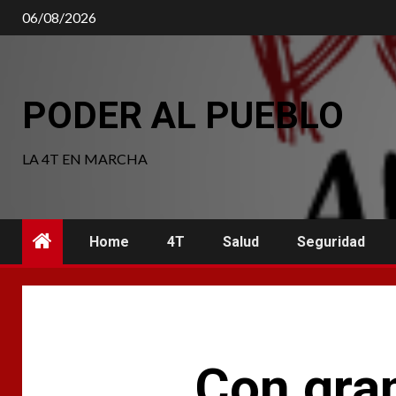
Saltar
06/08/2026
al
contenido
PODER AL PUEBLO
LA 4T EN MARCHA
Home
4T
Salud
Seguridad
Con gran