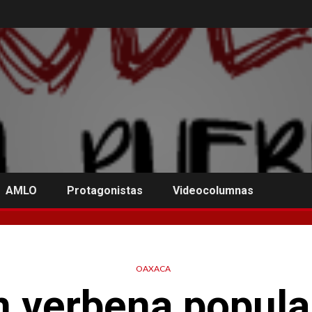
AMLO
Protagonistas
Videocolumnas
OAXACA
 verbena popular