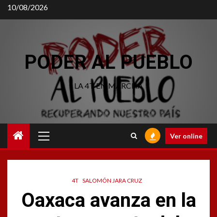
Saltar
10/08/2026
al
contenido
PODER AL PUEBLO
LA 4T EN MARCHA
Menú
Ver online
principal
4T
SALOMÓN JARA CRUZ
Oaxaca avanza en la