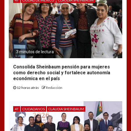
4T
CIUDAD DE MÉXICO
CLAUDIA SHEINBAUM
3 minutos de lectura
Consolida Sheinbaum pensión para mujeres
como derecho social y fortalece autonomía
económica en el país
12 horas atrás
Redacción
4T
CIUDADANOS
CLAUDIA SHEINBAUM