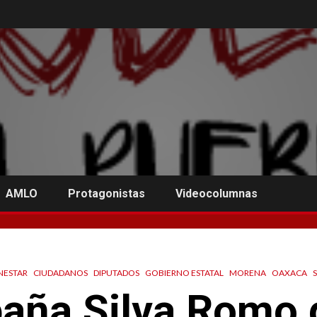
AMLO
Protagonistas
Videocolumnas
NESTAR
CIUDADANOS
DIPUTADOS
GOBIERNO ESTATAL
MORENA
OAXACA
ña Silva Romo g