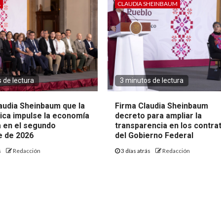
A
CLAUDIA SHEINBAUM
 de lectura
3 minutos de lectura
audia Sheinbaum que la
Firma Claudia Sheinbaum
lica impulse la economía
decreto para ampliar la
 en el segundo
transparencia en los contra
 de 2026
del Gobierno Federal
s
Redacción
3 días atrás
Redacción