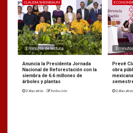
CLAUDIA SHEINBAUM
ECONOMÍ
3 minutos de lectura
3 minutos
Anuncia la Presidenta Jornada
Prevé Cl
Nacional de Reforestación con la
obra púb
siembra de 6.6 millones de
mexicana
árboles y plantas
semestre
2 días atrás
Redacción
2 días atrá