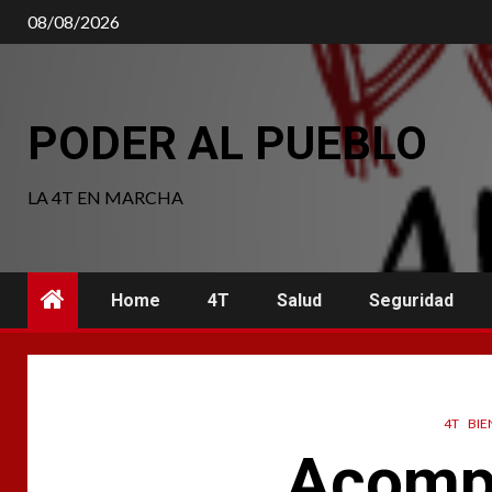
Saltar
08/08/2026
al
contenido
PODER AL PUEBLO
LA 4T EN MARCHA
Home
4T
Salud
Seguridad
4T
BIE
Acompa