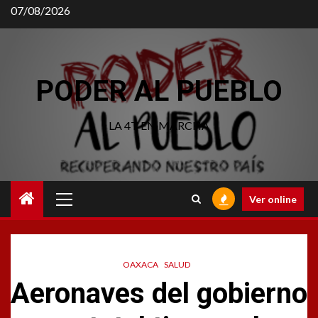
Saltar
07/08/2026
al
contenido
PODER AL PUEBLO
LA 4T EN MARCHA
Menú
Ver online
principal
OAXACA
SALUD
Aeronaves del gobierno