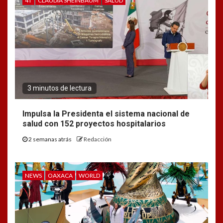
4T
CLAUDIA SHEINBAUM
SALUD
3 minutos de lectura
Impulsa la Presidenta el sistema nacional de
salud con 152 proyectos hospitalarios
2 semanas atrás
Redacción
NEWS
OAXACA
WORLD