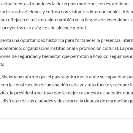
actualmente al mundo es la de un país moderno, con estabilidad,
tir sus tradiciones y cultura con visitantes internacionales. Ade
e refleja en el turismo, sino también en la llegada de inversiones, e
en proyectos estratégicos de alcance global.
nta una oportunidad histórica para fortalecer la presencia inter
económico, organización institucional y promoción cultural. La pre
iones de seguridad y bienestar que permitan a México seguir sien
do.
l, Sheinbaum afirmó que el país seguirá mostrando su capacidad pa
con la construcción de una nación cada vez más fuerte y reconocid
ico, la presidenta sostuvo que la mejor respuesta a cualquier dud
es, disfrutan de sus ciudades y descubren la riqueza de una nación q