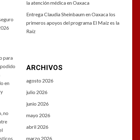
la atención médica en Oaxaca
Entrega Claudia Sheinbaum en Oaxaca los
 seguro
primeros apoyos del programa El Maíz es la
 2026
Raíz
o para
n podido
ARCHIVOS
m
agosto 2026
do en
 y
julio 2026
junio 2026
, no
mayo 2026
ntre
abril 2026
el
ísticos
marzo 2026