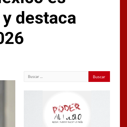
r y destaca
026
Buscar:
Reproductor
de
vídeo