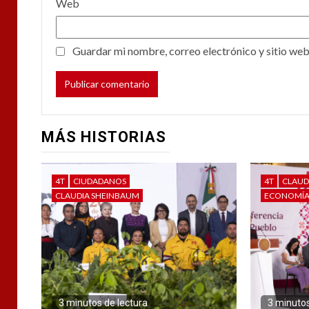
Web
Guardar mi nombre, correo electrónico y sitio web
MÁS HISTORIAS
4T
CIUDADANOS
4T
CLAUD
CLAUDIA SHEINBAUM
ECONOMÍ
3 minutos de lectura
3 minutos