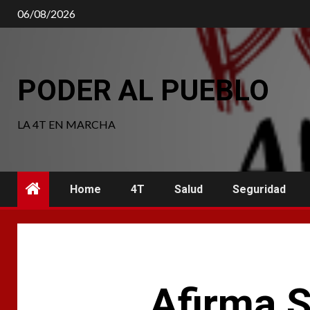
Saltar
06/08/2026
al
contenido
PODER AL PUEBLO
LA 4T EN MARCHA
Home
4T
Salud
Seguridad
Afirma 