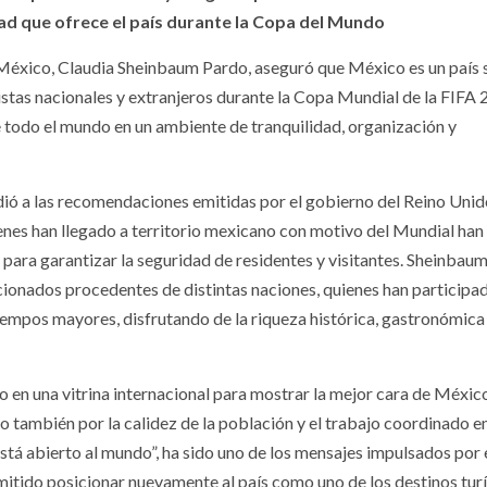
ad que ofrece el país durante la Copa del Mundo
 México, Claudia Sheinbaum Pardo, aseguró que México es un país
uristas nacionales y extranjeros durante la Copa Mundial de la FIFA
e todo el mundo en un ambiente de tranquilidad, organización y
dió a las recomendaciones emitidas por el gobierno del Reino Unid
ienes han llegado a territorio mexicano con motivo del Mundial ha
s para garantizar la seguridad de residentes y visitantes. Sheinbau
cionados procedentes de distintas naciones, quienes han participa
atiempos mayores, disfrutando de la riqueza histórica, gastronómica
 en una vitrina internacional para mostrar la mejor cara de México
no también por la calidez de la población y el trabajo coordinado e
stá abierto al mundo”, ha sido uno de los mensajes impulsados por 
mitido posicionar nuevamente al país como uno de los destinos tur