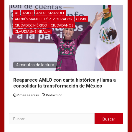
4T
AMLO
ANDRES MANUEL
ANDRÉS MANUEL LÓPEZ OBRADOR
CDMX
CIUDAD DE MÉXICO
CIUDADANOS
CLAUDIA SHEINBAUM
4 minutos de lectura
Reaparece AMLO con carta histórica y llama a
consolidar la transformación de México
2 meses atrás
Redacción
Buscar: