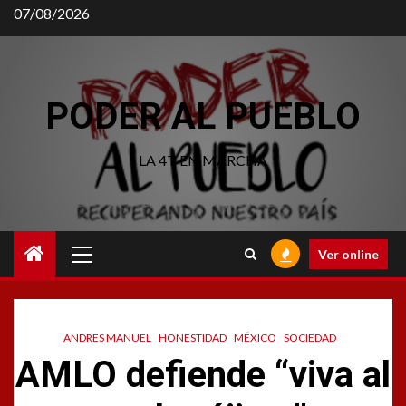
Saltar
07/08/2026
al
contenido
PODER AL PUEBLO
LA 4T EN MARCHA
Menú
Ver online
principal
ANDRES MANUEL
HONESTIDAD
MÉXICO
SOCIEDAD
AMLO defiende “viva al