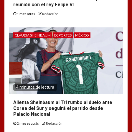
reunión con el rey Felipe VI
1 mes atrás
Redacción
CLAUDIA SHEINBAUM
DEPORTES
MÉXICO
4 minutos de lectura
Alienta Sheinbaum al Tri rumbo al duelo ante
Corea del Sur y seguirá el partido desde
Palacio Nacional
2 meses atrás
Redacción