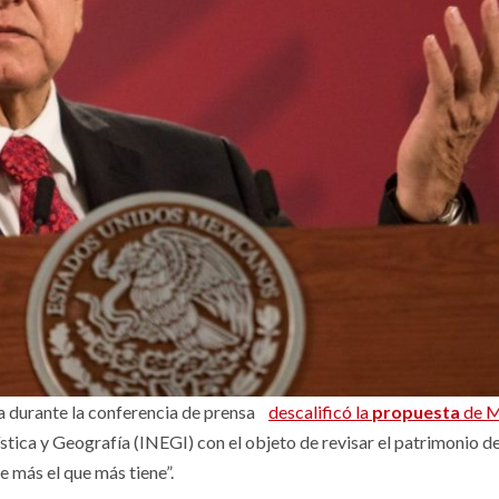
 durante la conferencia de prensa
descalificó la
propuesta
de M
stica y Geografía (INEGI) con el objeto de revisar el patrimonio de
e más el que más tiene”.