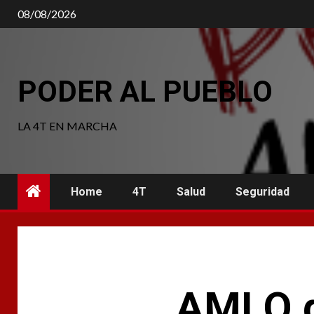
Saltar
08/08/2026
al
contenido
PODER AL PUEBLO
LA 4T EN MARCHA
Home
4T
Salud
Seguridad
AMLO d