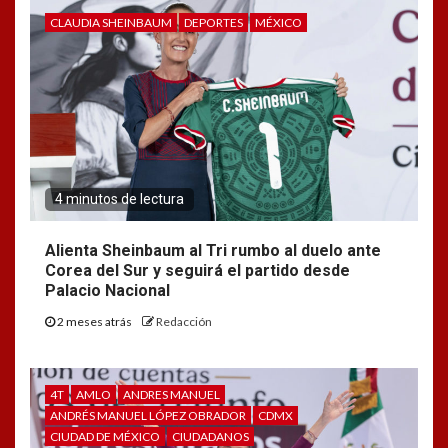
CLAUDIA SHEINBAUM
DEPORTES
MÉXICO
4 minutos de lectura
Alienta Sheinbaum al Tri rumbo al duelo ante
Corea del Sur y seguirá el partido desde
Palacio Nacional
2 meses atrás
Redacción
4T
AMLO
ANDRES MANUEL
ANDRÉS MANUEL LÓPEZ OBRADOR
CDMX
CIUDAD DE MÉXICO
CIUDADANOS