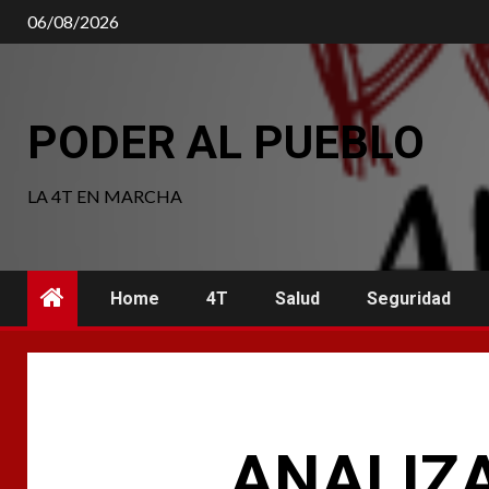
Saltar
06/08/2026
al
contenido
PODER AL PUEBLO
LA 4T EN MARCHA
Home
4T
Salud
Seguridad
ANALIZ