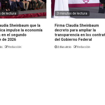
 de lectura
3 minutos de lectura
audia Sheinbaum que la
Firma Claudia Sheinbaum
lica impulse la economía
decreto para ampliar la
 en el segundo
transparencia en los contra
 de 2026
del Gobierno Federal
rás
Redacción
2 días atrás
Redacción