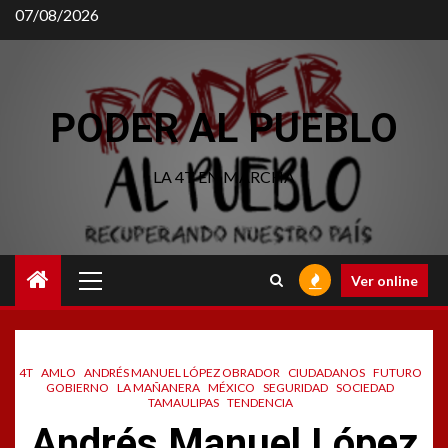
Saltar
07/08/2026
al
contenido
PODER AL PUEBLO
LA 4T EN MARCHA
Menú
Ver online
principal
4T
AMLO
ANDRÉS MANUEL LÓPEZ OBRADOR
CIUDADANOS
FUTURO
GOBIERNO
LA MAÑANERA
MÉXICO
SEGURIDAD
SOCIEDAD
TAMAULIPAS
TENDENCIA
Andrés Manuel López